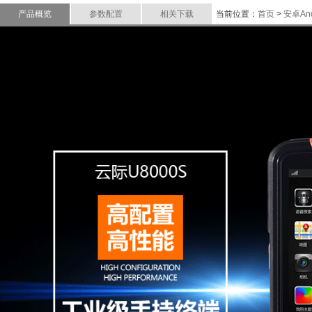
产品概览
参数配置
相关下载
当前位置：
首页
>
安卓An
P
化
P
快
P