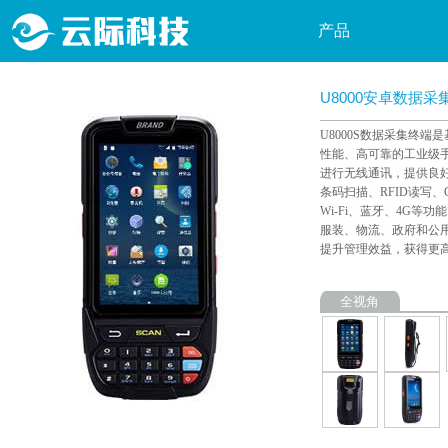
产品
物
U8000安卓数据采
最新推荐
U8000S数据采集终端是基
软
性能、高可靠的工业级
硬件产品
进行无线通讯，提供良好
快
条码扫描、RFID读写
软件产品
Wi-Fi、蓝牙、4G等
P
服装、物流、政府和公
提升管理效益，获得更
P
W
全视角
P
行
自
P