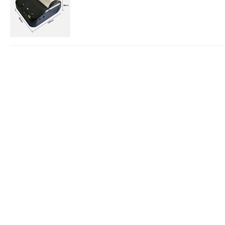
P
化
P
快
P