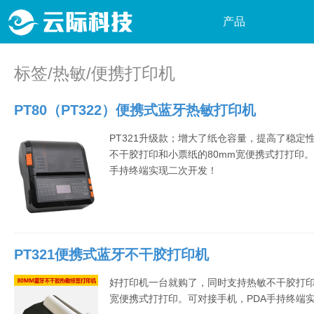
产品
物
标签/热敏/便携打印机
最新推荐
软
PT80（PT322）便携式蓝牙热敏打印机
硬件产品
快
PT321升级款；增大了纸仓容量，提高了稳定
软件产品
P
不干胶打印和小票纸的80mm宽便携式打打印。
手持终端实现二次开发！
P
W
P
PT321便携式蓝牙不干胶打印机
行
好打印机一台就购了，同时支持热敏不干胶打印
自
宽便携式打打印。可对接手机，PDA手持终端
P