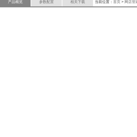
产品概览
参数配置
相关下载
当前位置：
首页
>
网店管
P
化
P
快
P