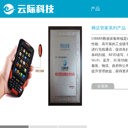
产品
物
网店管家系列产品
最新推荐
U8000S数据采集终端是基
软
性能、高可靠的工业级
硬件产品
进行无线通讯，提供良好
快
条码扫描、RFID读写
软件产品
Wi-Fi、蓝牙、3G等
P
服装、物流、政府和公
提升管理效益，获得更
P
W
全视角
P
行
自
P